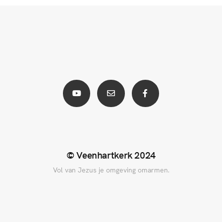
© Veenhartkerk 2024
Vol van Jezus je omgeving omarmen.