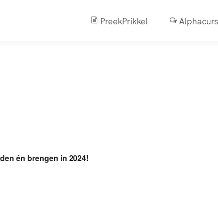
PreekPrikkel
Alphacur
iCalendar
Office 365
en én brengen in 2024!